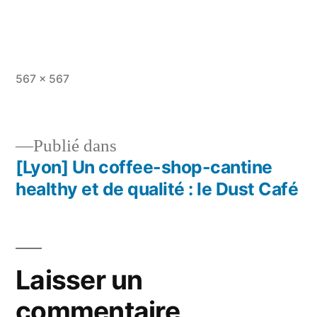
Taille
567 × 567
originale
Publié dans
[Lyon] Un coffee-shop-cantine
Navigation
healthy et de qualité : le Dust Café
de
l’article
Laisser un
commentaire