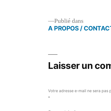
un
originale
ami(ouvre
dans
une
nouvelle
fenêtre)
Publié dans
A PROPOS / CONTAC
Navigation
de
l’article
Laisser un co
Votre adresse e-mail ne sera pas 
*