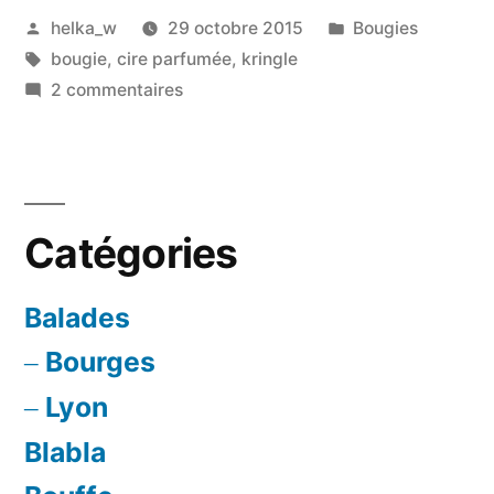
Publié
Publié
helka_w
29 octobre 2015
Bougies
Kringle
par
Étiquettes :
dans
bougie
,
cire parfumée
,
kringle
Candle »
sur
2 commentaires
Hot
Chocolate
par
Kringle
Catégories
Candle
Balades
Bourges
Lyon
Blabla