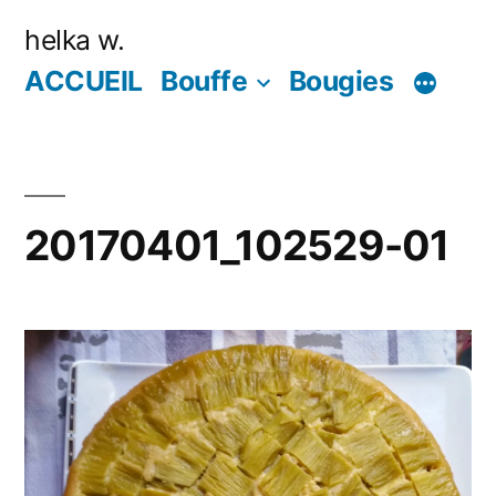
Aller
helka w.
au
ACCUEIL
Bouffe
Bougies
contenu
20170401_102529-01