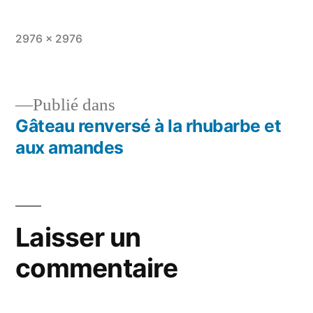
Taille
2976 × 2976
originale
Publié dans
Gâteau renversé à la rhubarbe et
Navigation
aux amandes
de
l’article
Laisser un
commentaire