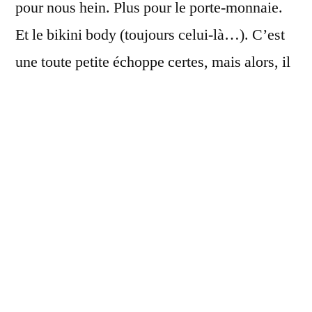
pour nous hein. Plus pour le porte-monnaie.
Et le bikini body (toujours celui-là…). C’est
une toute petite échoppe certes, mais alors, il
y en a P.A.R.T.O.U.T.
Des bonbons, des
chocolats, des confiseries,
je ne sais plus où
donner de la tête, mon cerveau fume et mes
yeux ne suivent plus. Une fois la tachycardie
passée, je commence à me concentrer sur les
étages de bonbecs. A gauche, de l’américain
à foison : si Reese’s et Big Red vous parlent,
foncez, vous trouverez votre bonheur! Après
avoir bavé quelques minutes devant les