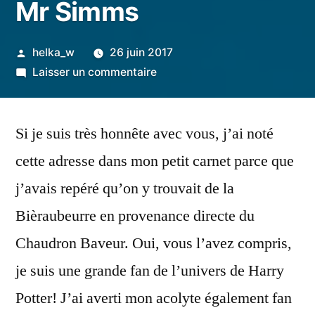
Mr Simms
Publié
helka_w
26 juin 2017
par
sur
Laisser un commentaire
[Lyon]
Confiserie
Si je suis très honnête avec vous, j’ai noté
à
l’ancienne
cette adresse dans mon petit carnet parce que
&
j’avais repéré qu’on y trouvait de la
douceurs
d’Harry
Bièraubeurre en provenance directe du
Potter
Chaudron Baveur. Oui, vous l’avez compris,
:
je suis une grande fan de l’univers de Harry
la
délicieuse
Potter! J’ai averti mon acolyte également fan
boutique