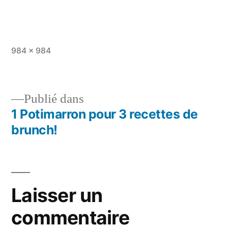
Taille
984 × 984
originale
Publié dans
1 Potimarron pour 3 recettes de
Navigation
brunch!
de
l’article
Laisser un
commentaire