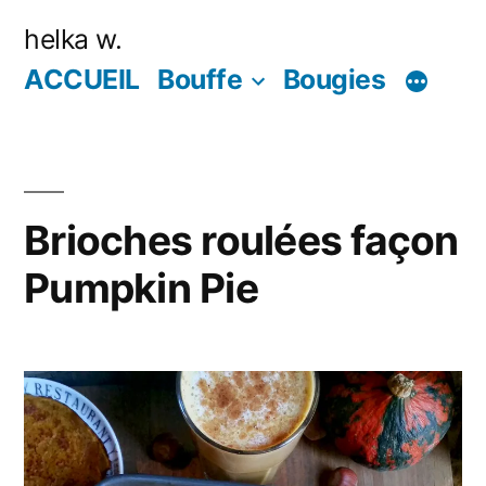
Aller
helka w.
au
ACCUEIL
Bouffe
Bougies
contenu
Brioches roulées façon
Pumpkin Pie