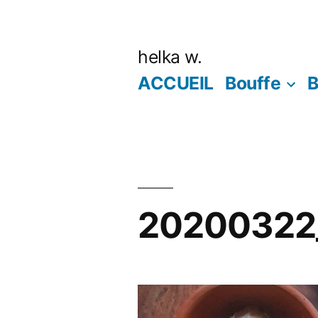
Aller
au
helka w.
contenu
ACCUEIL
Bouffe
B
20200322