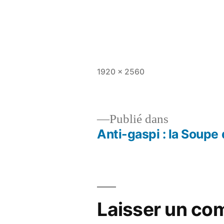
Taille
1920 × 2560
originale
Publié dans
Anti-gaspi : la Soupe
Navigation
de
l’article
Laisser un co