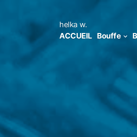
Aller
au
helka w.
contenu
ACCUEIL
Bouffe
B