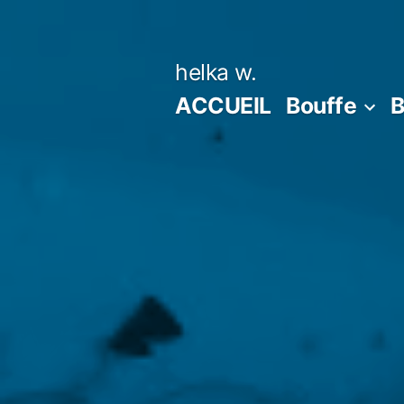
Aller
au
helka w.
contenu
ACCUEIL
Bouffe
B