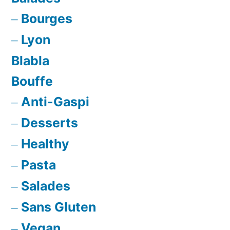
parfumé,
Bourges
à
tester
Lyon
!
Blabla
Bouffe
Anti-Gaspi
Desserts
Healthy
Pasta
Salades
Sans Gluten
Vegan