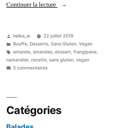
« Namandier
Continuer la lecture
(vegan)
:
Publié
helka_w
22 juillet 2019
ultra
par
Publié
Bouffe
,
Desserts
,
Sans Gluten
,
Vegan
simple,
dans
Étiquettes :
amande
,
amandes
,
dessert
,
frangipane
,
rapide
namandier
,
recette
,
sans gluten
,
vegan
sur
5 commentaires
et
Namandier
parfumé,
(vegan)
:
à
ultra
tester
Catégories
simple,
! »
rapide
et
Balades