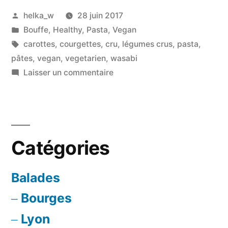
Publié
helka_w
28 juin 2017
et
par
Publié
Bouffe
,
Healthy
,
Pasta
,
Vegan
carottes
dans
Étiquettes :
carottes
,
courgettes
,
cru
,
légumes crus
,
pasta
,
crues
pâtes
,
vegan
,
vegetarien
,
wasabi
sur
Laisser un commentaire
&
Linguine
sauce
aux
courgettes
Wasabi »
et
Catégories
carottes
crues
&
Balades
sauce
Bourges
Wasabi
Lyon