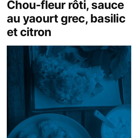
Chou-fleur rôti, sauce
au
au yaourt grec, basilic
basilic
et citron