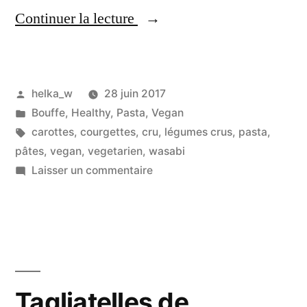
« Linguine
Continuer la lecture
aux
courgettes
Publié
helka_w
28 juin 2017
et
par
Publié
Bouffe
,
Healthy
,
Pasta
,
Vegan
carottes
dans
Étiquettes :
carottes
,
courgettes
,
cru
,
légumes crus
,
pasta
,
crues
pâtes
,
vegan
,
vegetarien
,
wasabi
sur
Laisser un commentaire
&
Linguine
sauce
aux
courgettes
Wasabi »
et
carottes
crues
Tagliatelles de
&