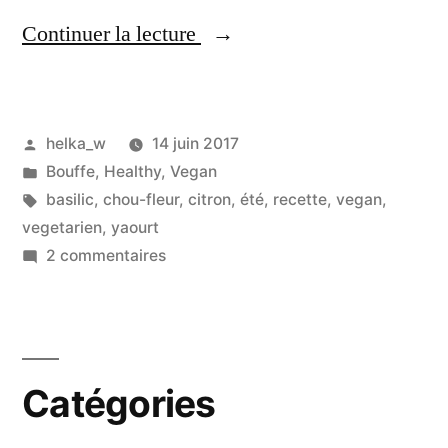
« Chou-
Continuer la lecture
fleur
rôti,
Publié
helka_w
14 juin 2017
sauce
par
Publié
Bouffe
,
Healthy
,
Vegan
au
dans
Étiquettes :
basilic
,
chou-fleur
,
citron
,
été
,
recette
,
vegan
,
yaourt
vegetarien
,
yaourt
sur
2 commentaires
grec,
Chou-
basilic
fleur
rôti,
et
sauce
citron »
Catégories
au
yaourt