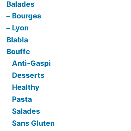
grec,
Balades
basilic
Bourges
et
citron
Lyon
Blabla
Bouffe
Anti-Gaspi
Desserts
Healthy
Pasta
Salades
Sans Gluten