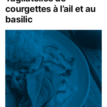
courgettes à l’ail et au
sauce
Wasabi
basilic