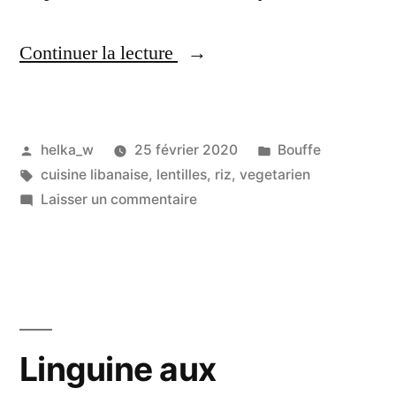
« Riz
Continuer la lecture
aux
Lentilles
Publié
Publié
helka_w
25 février 2020
Bouffe
à
par
Étiquettes :
dans
cuisine libanaise
,
lentilles
,
riz
,
vegetarien
la
sur
Laisser un commentaire
Libanaise,
Riz
aux
Keftas,
Lentilles
Sauce
à
la
au
Libanaise,
Linguine aux
Yaourt
Keftas,