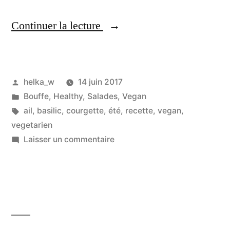
« Tagliatelles
Continuer la lecture
de
courgettes
Publié
helka_w
14 juin 2017
à
par
Publié
Bouffe
,
Healthy
,
Salades
,
Vegan
l’ail
dans
Étiquettes :
ail
,
basilic
,
courgette
,
été
,
recette
,
vegan
,
et
vegetarien
sur
Laisser un commentaire
au
Tagliatelles
basilic »
de
courgettes
à
l’ail
et