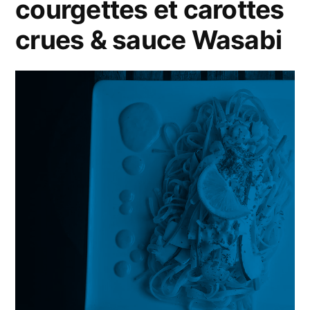
&
courgettes et carottes
Sauce
au
Oignons
crues & sauce Wasabi
Yaourt
Croustillants »
&
Oignons
Croustillants