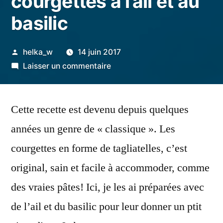
courgettes à l’ail et au
basilic
Publié
helka_w
14 juin 2017
par
sur
Laisser un commentaire
Tagliatelles
de
Cette recette est devenu depuis quelques
courgettes
à
années un genre de « classique ». Les
l’ail
courgettes en forme de tagliatelles, c’est
et
au
original, sain et facile à accommoder, comme
basilic
des vraies pâtes! Ici, je les ai préparées avec
de l’ail et du basilic pour leur donner un ptit