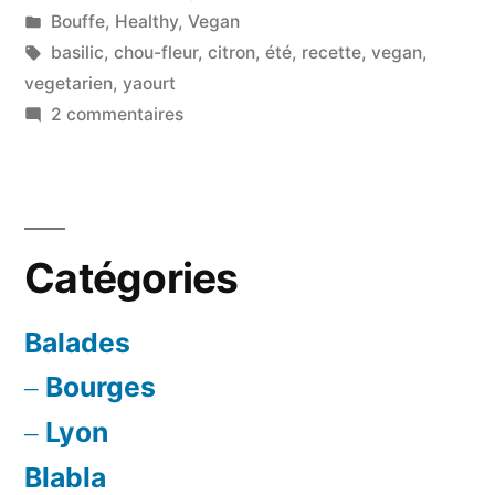
par
Publié
Bouffe
,
Healthy
,
Vegan
au
dans
Étiquettes :
basilic
,
chou-fleur
,
citron
,
été
,
recette
,
vegan
,
yaourt
vegetarien
,
yaourt
sur
2 commentaires
grec,
Chou-
basilic
fleur
rôti,
et
sauce
citron »
Catégories
au
yaourt
grec,
Balades
basilic
Bourges
et
citron
Lyon
Blabla