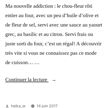
Ma nouvelle addiction : le chou-fleur rôti
entier au four, avec un peu d’huile d’olive et
de fleur de sel, servi avec une sauce au yaourt
grec, au basilic et au citron. Servi frais ou
juste sorti du four, c’est un régal! A découvrir
très vite si vous ne connaissez pas ce mode
de cuisson… …
« Chou-
Continuer la lecture
fleur
rôti,
Publié
helka_w
14 juin 2017
sauce