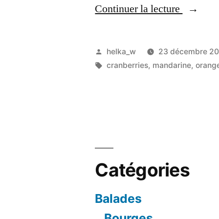
« Un
Continuer la lecture
joli
cake
Publié
helka_w
23 décembre 20
de
par
Étiquettes :
cranberries
,
mandarine
,
orang
Noël
à
la
mandari
aux
Catégories
cranberr
Balades
et
Bourges
écorces