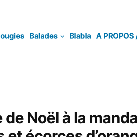
ougies
Balades
Blabla
A PROPOS 
e de Noël à la manda
s et écorces d’oran