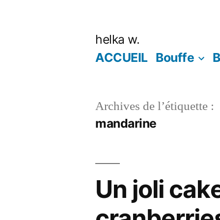
Aller
au
helka w.
contenu
ACCUEIL
Bouffe
B
Archives de l’étiquette :
mandarine
Un joli cak
cranberrie