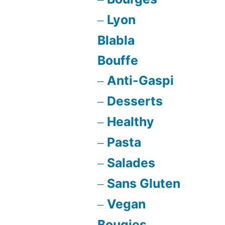
d’orang
Lyon
confites
Blabla
Bouffe
Anti-Gaspi
Desserts
Healthy
Pasta
Salades
Sans Gluten
Vegan
Bougies