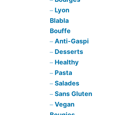
d’orang
Lyon
confites
Blabla
Bouffe
Anti-Gaspi
Desserts
Healthy
Pasta
Salades
Sans Gluten
Vegan
Bougies