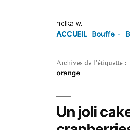
Aller
au
helka w.
contenu
ACCUEIL
Bouffe
B
Archives de l’étiquette :
orange
Un joli cak
cranberrie