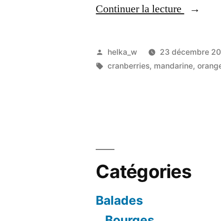
« Un
Continuer la lecture
joli
cake
Publié
helka_w
23 décembre 20
de
par
Étiquettes :
cranberries
,
mandarine
,
orang
Noël
à
la
mandari
aux
Catégories
cranberr
Balades
et
Bourges
écorces