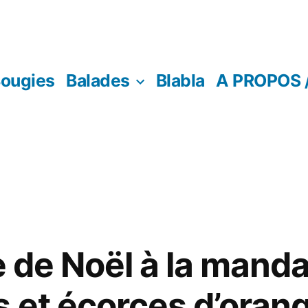
ougies
Balades
Blabla
A PROPOS 
e de Noël à la manda
s et écorces d’oran