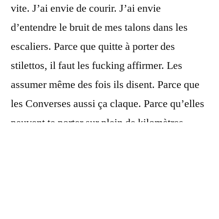
vite. J’ai envie de courir. J’ai envie
d’entendre le bruit de mes talons dans les
escaliers. Parce que quitte à porter des
stilettos, il faut les fucking affirmer. Les
assumer même des fois ils disent. Parce que
les Converses aussi ça claque. Parce qu’elles
peuvent te porter sur plein de kilomètres.
J’ai envie de rire, de descendre du trottoir, d’y
remonter si ça me chante. Ça me « chante »
d’ailleurs. Il FAUT que ça chante. Il faut de la
musique dans la tête. Tous les jours, sinon on
sfait chier non?