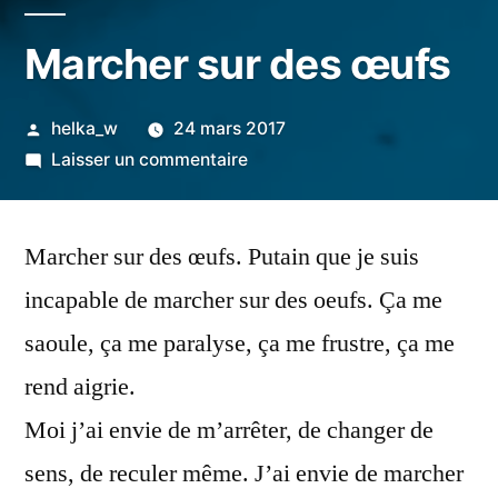
Marcher sur des œufs
Publié
helka_w
24 mars 2017
par
sur
Laisser un commentaire
Marcher
sur
Marcher sur des œufs. Putain que je suis
des
œufs
incapable de marcher sur des oeufs. Ça me
saoule, ça me paralyse, ça me frustre, ça me
rend aigrie.
Moi j’ai envie de m’arrêter, de changer de
sens, de reculer même. J’ai envie de marcher