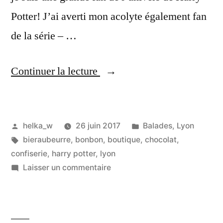
Potter! J’ai averti mon acolyte également fan
de la série – …
« [Lyon]
Continuer la lecture
Confiserie
à
Publié
Publié
helka_w
26 juin 2017
Balades
,
Lyon
l’ancienne
par
Étiquettes :
dans
bieraubeurre
,
bonbon
,
boutique
,
chocolat
,
&
confiserie
,
harry potter
,
lyon
douceurs
sur
Laisser un commentaire
[Lyon]
d’Harry
Confiserie
Potter
à
l’ancienne