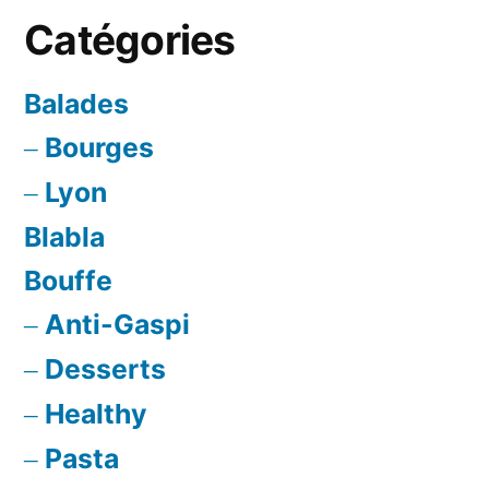
:
Catégories
&
la
douceurs
délicieuse
d’Harry
Balades
Potter
boutique
Bourges
:
de
la
Lyon
délicieuse
Mr
Blabla
boutique
Simms »
Bouffe
de
Mr
Anti-Gaspi
Simms
Desserts
Healthy
Pasta