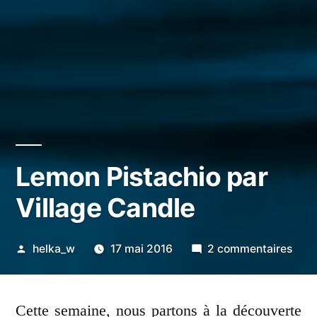
Lemon Pistachio par
Village Candle
Publié
sur
helka_w
17 mai 2016
2 commentaires
par
Lem
Pist
Cette semaine, nous partons à la découverte
par