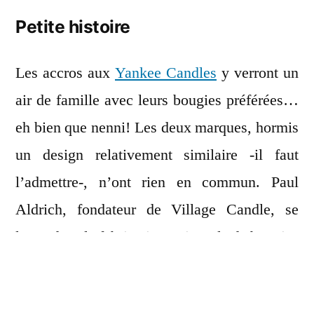
Petite histoire
Les accros aux
Yankee Candles
y verront un
air de famille avec leurs bougies préférées…
eh bien que nenni! Les deux marques, hormis
un design relativement similaire -il faut
l’admettre-, n’ont rien en commun. Paul
Aldrich, fondateur de Village Candle, se
lance dans la fabrication artisanale de bougies
plus de 20 après Yankee, en 1993. Dans un
coin de son garage, il teste les fragrances, les