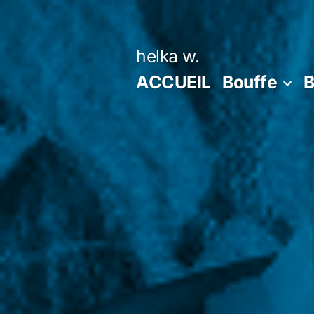
Aller
au
helka w.
contenu
ACCUEIL
Bouffe
B