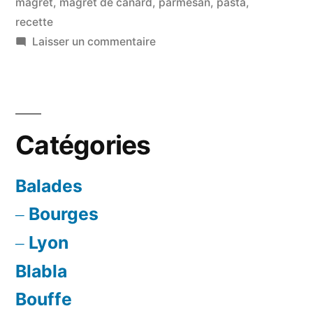
magret
,
magret de canard
,
parmesan
,
pasta
,
de
recette
sur
Laisser un commentaire
canard »
Pâtes
Asperges
vertes
&
Catégories
Magret
de
canard
Balades
Bourges
Lyon
Blabla
Bouffe