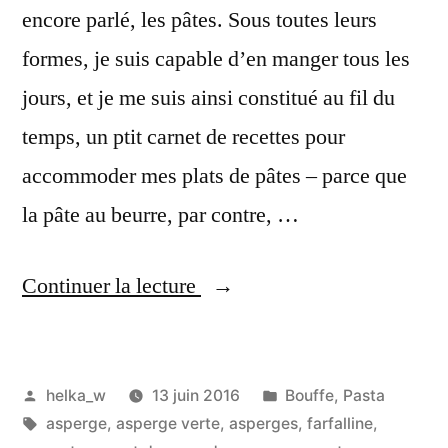
encore parlé, les pâtes. Sous toutes leurs
formes, je suis capable d’en manger tous les
jours, et je me suis ainsi constitué au fil du
temps, un ptit carnet de recettes pour
accommoder mes plats de pâtes – parce que
la pâte au beurre, par contre, …
« Pâtes
Continuer la lecture
Asperges
vertes
Publié
Publié
helka_w
13 juin 2016
Bouffe
,
Pasta
&
par
Étiquettes :
dans
asperge
,
asperge verte
,
asperges
,
farfalline
,
Magret