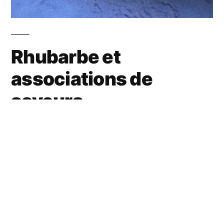
Rhubarbe et
associations de
saveurs
Son côté acide me plaît toujours autant… Au
fil des années, j’attends Mme Rhubarbe avec
une grande impatience… En mai, je trépigne
de la voir arriver sur les étals… Je fais le tour
des marchés à la recherche de quelques kilos