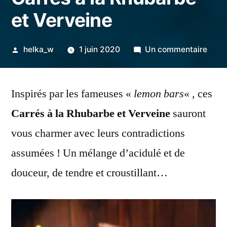
et Verveine
Publié
sur
helka_w
1 juin 2020
Un commentaire
par
Carr
à
Inspirés par les fameuses «
lemon bars
« , ces
la
Rhub
Carrés à la Rhubarbe et Verveine
sauront
et
vous charmer avec leurs contradictions
Verv
assumées ! Un mélange d’acidulé et de
douceur, de tendre et croustillant…