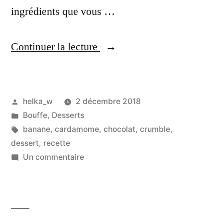
ingrédients que vous …
« Crumble
Continuer la lecture
Chocolat,
Bananes
Publié
helka_w
2 décembre 2018
&
par
Publié
Bouffe
,
Desserts
Cardamome »
dans
Étiquettes :
banane
,
cardamome
,
chocolat
,
crumble
,
dessert
,
recette
sur
Un commentaire
Crumble
Chocolat,
Bananes
&