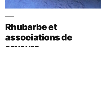
Rhubarbe et
associations de
saveurs
Son côté acide me plaît toujours autant… Au
fil des années, j’attends Mme Rhubarbe avec
une grande impatience… En mai, je trépigne
de la voir arriver sur les étals… Je fais le tour
des marchés à la recherche de quelques kilos