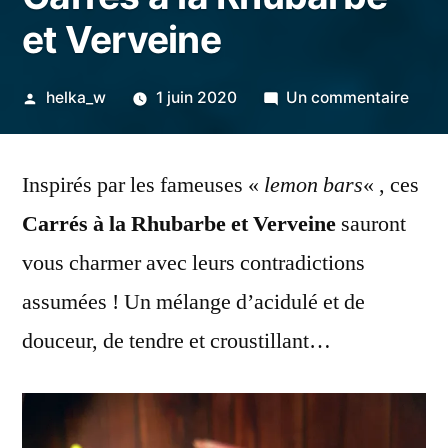
et Verveine
Publié
sur
helka_w
1 juin 2020
Un commentaire
par
Carr
à
Inspirés par les fameuses «
lemon bars
« , ces
la
Rhub
Carrés à la Rhubarbe et Verveine
sauront
et
vous charmer avec leurs contradictions
Verv
assumées ! Un mélange d’acidulé et de
douceur, de tendre et croustillant…